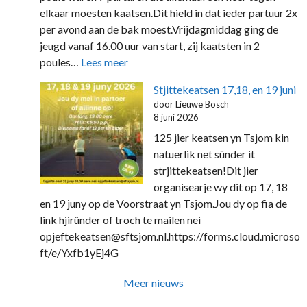
elkaar moesten kaatsen.Dit hield in dat ieder partuur 2x
per avond aan de bak moest.Vrijdagmiddag ging de
jeugd vanaf 16.00 uur van start, zij kaatsten in 2
:
poules…
Lees meer
Uitslagen
Stjittekeatsen 17,18, en 19 juni
en
door Lieuwe Bosch
foto’s
8 juni 2026
Strjitkeatsen
125 jier keatsen yn Tsjom kin
natuerlik net sûnder it
strjittekeatsen!Dit jier
organisearje wy dit op 17, 18
en 19 juny op de Voorstraat yn Tsjom.Jou dy op fia de
link hjirûnder of troch te mailen nei
opjeftekeatsen@sftsjom.nl.https://forms.cloud.microso
ft/e/Yxfb1yEj4G
Meer nieuws