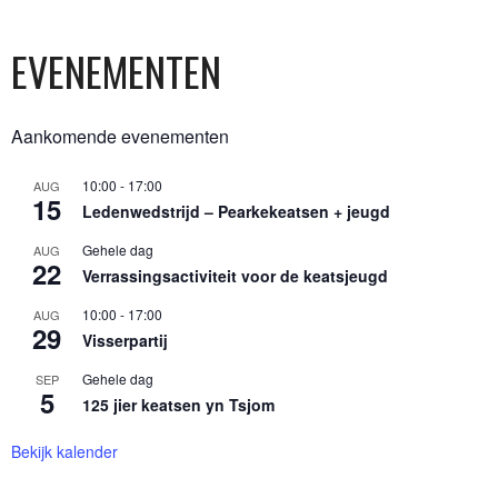
EVENEMENTEN
Aankomende evenementen
10:00
-
17:00
AUG
15
Ledenwedstrijd – Pearkekeatsen + jeugd
Gehele dag
AUG
22
Verrassingsactiviteit voor de keatsjeugd
10:00
-
17:00
AUG
29
Visserpartij
Gehele dag
SEP
5
125 jier keatsen yn Tsjom
Bekijk kalender