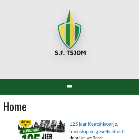
Spring
naar
inhoud
Home
125 jaar Keatshisoarje,
mienskip en gesellichheid!
door Lieuwe Bosch