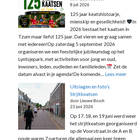
8 juli 2026
125 jaar keatshistoarje,
mienskip en gesellichheid!
In
2026 bestaat het kaatsen in
Tzum maar liefst 125 jaar. Dat vieren we graag samen
met iedereen!Op zaterdag 5 september 2026
organiseren we een feestelijke jubileumdag op het
Lyntsjepark, met activiteiten voor jong en oud,
inwoners, leden, oudleden en familieleden.
Zet de
:
datum alvast in je agenda!De komende…
Lees meer
125
Uitslagen en foto’s
jaar
Strjitkeatsen
Keatsh
door Lieuwe Bosch
miens
23 juni 2026
en
Op 17, 18, en 19 juni werd weer
gesell
het strjitkeatsen georganiseerd
op de Voorstraat.In de A en B
poule waren 7 parturen die allemaal een keer tegen