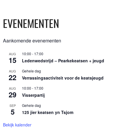
EVENEMENTEN
Aankomende evenementen
10:00
-
17:00
AUG
15
Ledenwedstrijd – Pearkekeatsen + jeugd
Gehele dag
AUG
22
Verrassingsactiviteit voor de keatsjeugd
10:00
-
17:00
AUG
29
Visserpartij
Gehele dag
SEP
5
125 jier keatsen yn Tsjom
Bekijk kalender