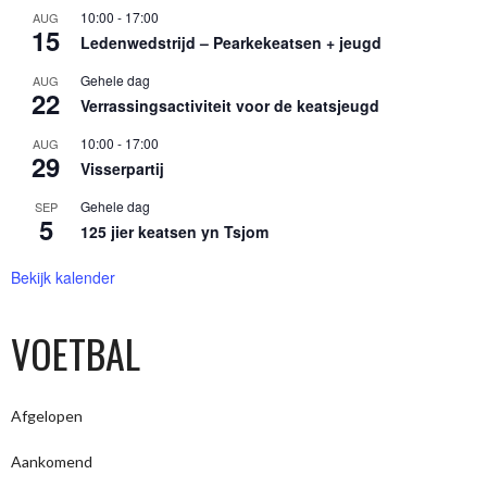
10:00
-
17:00
AUG
15
Ledenwedstrijd – Pearkekeatsen + jeugd
Gehele dag
AUG
22
Verrassingsactiviteit voor de keatsjeugd
10:00
-
17:00
AUG
29
Visserpartij
Gehele dag
SEP
5
125 jier keatsen yn Tsjom
Bekijk kalender
VOETBAL
Afgelopen
Aankomend