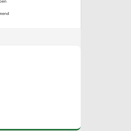
pen
mend