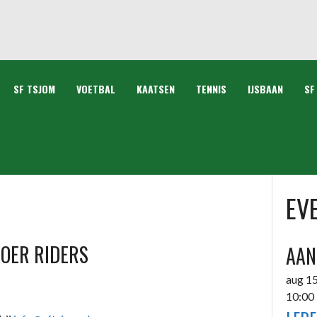
SF TSJOM
VOETBAL
KAATSEN
TENNIS
IJSBAAN
SF
EV
OER RIDERS
AAN
aug
1
10:00