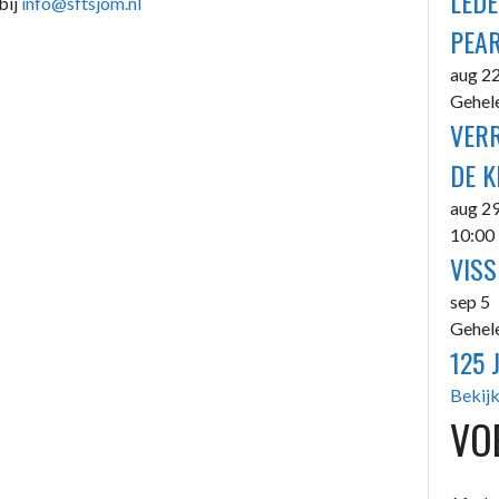
LED
bij
info@sftsjom.nl
PEAR
aug
2
Gehel
VERR
DE K
aug
2
10:00
VISS
sep
5
Gehel
125 
Bekijk
VO