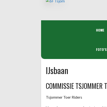
Spring
naar
inhoud
HOME
FOTO’S
IJsbaan
COMMISSIE TSJOMMER T
Tsjommer Toer Riders