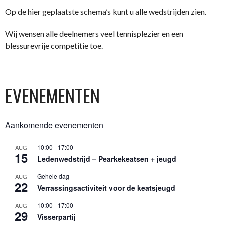
Op de hier geplaatste schema’s kunt u alle wedstrijden zien.
Wij wensen alle deelnemers veel tennisplezier en een
blessurevrije competitie toe.
EVENEMENTEN
Aankomende evenementen
10:00
-
17:00
AUG
15
Ledenwedstrijd – Pearkekeatsen + jeugd
Gehele dag
AUG
22
Verrassingsactiviteit voor de keatsjeugd
10:00
-
17:00
AUG
29
Visserpartij