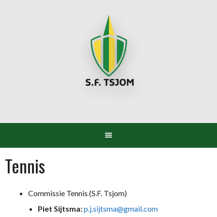
Spring
naar
inhoud
Tennis
Commissie Tennis (S.F. Tsjom)
Piet Sijtsma:
p.j.sijtsma@gmail.com