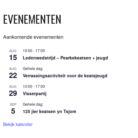
EVENEMENTEN
Aankomende evenementen
10:00
-
17:00
AUG
15
Ledenwedstrijd – Pearkekeatsen + jeugd
Gehele dag
AUG
22
Verrassingsactiviteit voor de keatsjeugd
10:00
-
17:00
AUG
29
Visserpartij
Gehele dag
SEP
5
125 jier keatsen yn Tsjom
Bekijk kalender