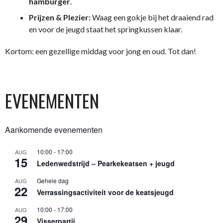
hamburger
.
Prijzen & Plezier:
Waag een gokje bij het draaiend rad
en voor de jeugd staat het springkussen klaar.
Kortom: een gezellige middag voor jong en oud. Tot dan!
EVENEMENTEN
Aankomende evenementen
10:00
-
17:00
AUG
15
Ledenwedstrijd – Pearkekeatsen + jeugd
Gehele dag
AUG
22
Verrassingsactiviteit voor de keatsjeugd
10:00
-
17:00
AUG
29
Visserpartij