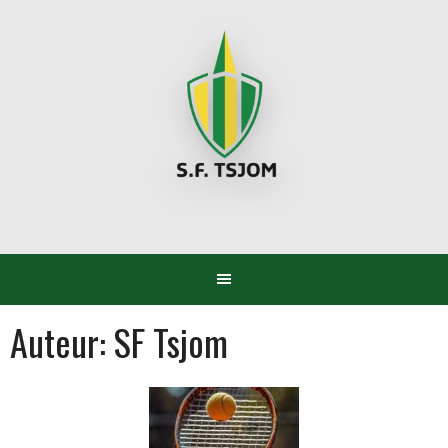
Spring
naar
inhoud
Auteur:
SF Tsjom