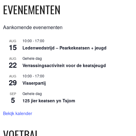
EVENEMENTEN
Aankomende evenementen
10:00
-
17:00
AUG
15
Ledenwedstrijd – Pearkekeatsen + jeugd
Gehele dag
AUG
22
Verrassingsactiviteit voor de keatsjeugd
10:00
-
17:00
AUG
29
Visserpartij
Gehele dag
SEP
5
125 jier keatsen yn Tsjom
Bekijk kalender
VOETBAL