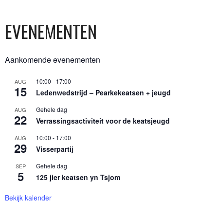
EVENEMENTEN
Aankomende evenementen
10:00
-
17:00
AUG
15
Ledenwedstrijd – Pearkekeatsen + jeugd
Gehele dag
AUG
22
Verrassingsactiviteit voor de keatsjeugd
10:00
-
17:00
AUG
29
Visserpartij
Gehele dag
SEP
5
125 jier keatsen yn Tsjom
Bekijk kalender