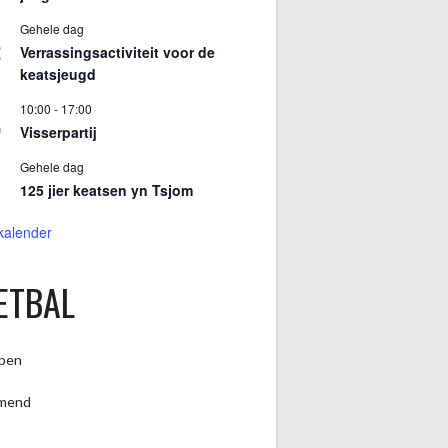
Gehele dag
2
Verrassingsactiviteit voor de
keatsjeugd
10:00
-
17:00
9
Visserpartij
Gehele dag
125 jier keatsen yn Tsjom
 kalender
ETBAL
pen
mend