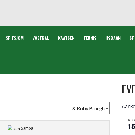
SF TSJOM
VOETBAL
KAATSEN
TENNIS
IJSBAAN
SF
EV
Aank
AUG
1
Samoa