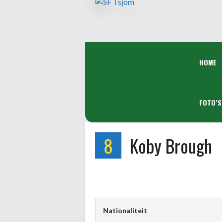
Spring
naar
inhoud
HOME
FOTO’S
8
Koby Brough
Nationaliteit