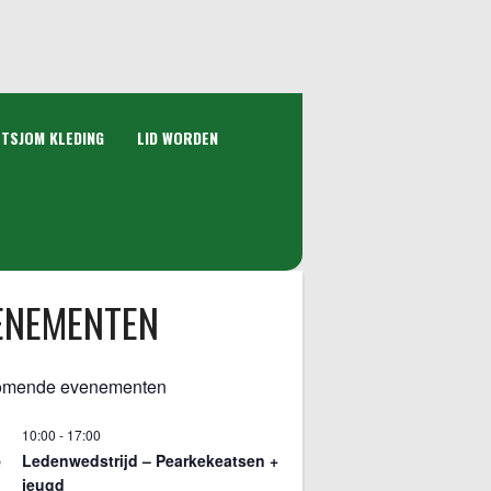
 TSJOM KLEDING
LID WORDEN
ENEMENTEN
omende evenementen
10:00
-
17:00
5
Ledenwedstrijd – Pearkekeatsen +
jeugd