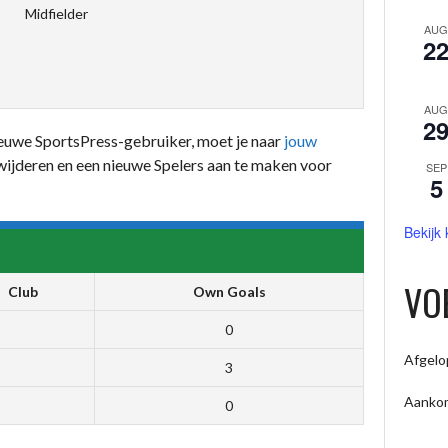
Midfielder
AUG
2
AUG
2
nieuwe SportsPress-gebruiker, moet je naar
jouw
wijderen en een nieuwe Spelers aan te maken voor
SEP
5
Bekijk
VO
Club
Own Goals
0
Afgelo
3
Aanko
0