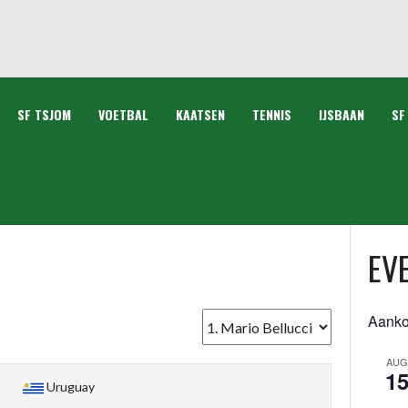
SF TSJOM
VOETBAL
KAATSEN
TENNIS
IJSBAAN
SF
EV
Aank
AUG
1
Uruguay