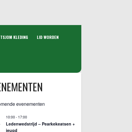
 TSJOM KLEDING
LID WORDEN
ENEMENTEN
omende evenementen
10:00
-
17:00
5
Ledenwedstrijd – Pearkekeatsen +
jeugd