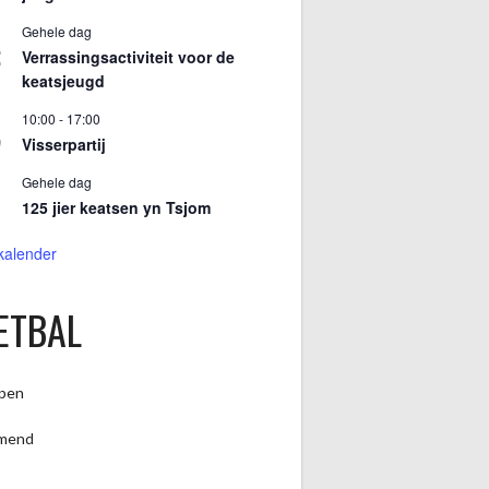
Gehele dag
2
Verrassingsactiviteit voor de
keatsjeugd
10:00
-
17:00
9
Visserpartij
Gehele dag
125 jier keatsen yn Tsjom
 kalender
ETBAL
pen
mend