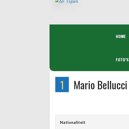
Spring
naar
inhoud
HOME
FOTO’S
1
Mario Bellucci
Nationaliteit