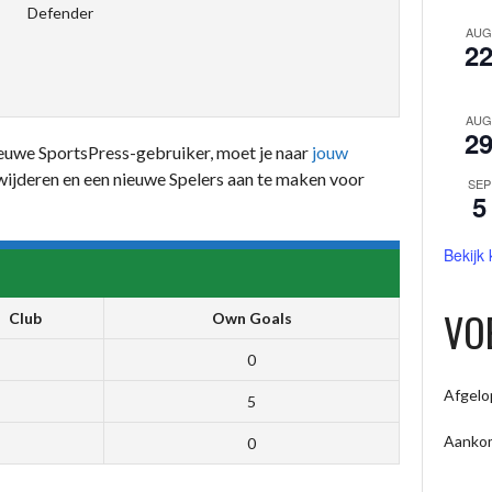
Defender
AUG
2
AUG
2
nieuwe SportsPress-gebruiker, moet je naar
jouw
wijderen en een nieuwe Spelers aan te maken voor
SEP
5
Bekijk
VO
Club
Own Goals
0
Afgelo
5
Aanko
0