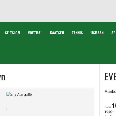
SF TSJOM
VOETBAL
KAATSEN
TENNIS
IJSBAAN
SF
wn
EV
Aank
Australië
1
AUG
,
10:00
-