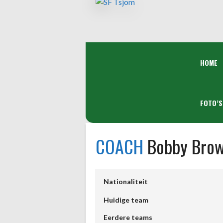
Spring
naar
inhoud
HOME
FOTO’S
COACH
Bobby Bro
Nationaliteit
Huidige team
Eerdere teams