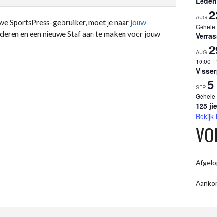
Ledenw
2
AUG
euwe SportsPress-gebruiker, moet je naar
jouw
Gehele
jderen en een nieuwe Staf aan te maken voor jouw
Verras
2
AUG
10:00
-
Visser
5
SEP
Gehele
125 ji
Bekijk
VO
Afgelo
Aanko