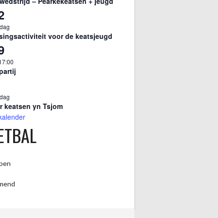
edstrijd – Pearkekeatsen + jeugd
2
 dag
singsactiviteit voor de keatsjeugd
9
17:00
partij
 dag
er keatsen yn Tsjom
 kalender
ETBAL
pen
mend