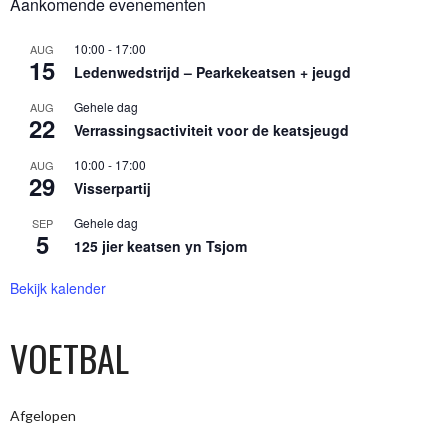
Aankomende evenementen
10:00
-
17:00
AUG
15
Ledenwedstrijd – Pearkekeatsen + jeugd
Gehele dag
AUG
22
Verrassingsactiviteit voor de keatsjeugd
10:00
-
17:00
AUG
29
Visserpartij
Gehele dag
SEP
5
125 jier keatsen yn Tsjom
Bekijk kalender
VOETBAL
Afgelopen