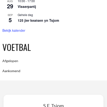
10:00
-
17:00
AUG
29
Visserpartij
Gehele dag
SEP
5
125 jier keatsen yn Tsjom
Bekijk kalender
VOETBAL
Afgelopen
Aankomend
S.F. Tsjom