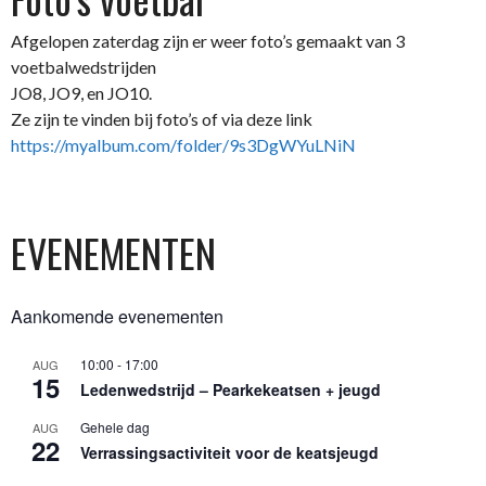
Afgelopen zaterdag zijn er weer foto’s gemaakt van 3
voetbalwedstrijden
JO8, JO9, en JO10.
Ze zijn te vinden bij foto’s of via deze link
https://myalbum.com/folder/9s3DgWYuLNiN
EVENEMENTEN
Aankomende evenementen
10:00
-
17:00
AUG
15
Ledenwedstrijd – Pearkekeatsen + jeugd
Gehele dag
AUG
22
Verrassingsactiviteit voor de keatsjeugd