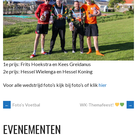
1e prijs: Frits Hoekstra en Kees Greidanus
2e prijs: Hessel Wielenga en Hessel Koning
Voor alle wedstrijd foto’s kijk bij foto’s of klik
hier
BERICHTNAVIGATIE
←
Foto’s Voetbal
WK-Themafeest!
→
EVENEMENTEN