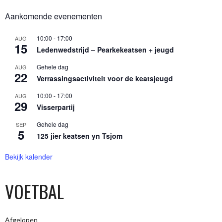
Aankomende evenementen
10:00
-
17:00
AUG
15
Ledenwedstrijd – Pearkekeatsen + jeugd
Gehele dag
AUG
22
Verrassingsactiviteit voor de keatsjeugd
10:00
-
17:00
AUG
29
Visserpartij
Gehele dag
SEP
5
125 jier keatsen yn Tsjom
Bekijk kalender
VOETBAL
Afgelopen