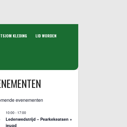
 TSJOM KLEDING
LID WORDEN
ENEMENTEN
omende evenementen
10:00
-
17:00
5
Ledenwedstrijd – Pearkekeatsen +
jeugd