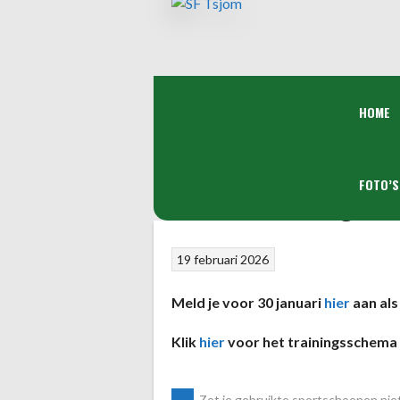
Spring
naar
inhoud
HOME
Geef je voor 30 ja
FOTO’S
wintertrainingen!
19 februari 2026
Meld je voor 30 januari
hier
aan als 
Klik
hier
voor het trainingsschema
←
Zet je gebruikte sportschoenen nie