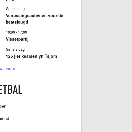
Gehele dag
2
Verrassingsactiviteit voor de
keatsjeugd
10:00
-
17:00
9
Visserpartij
Gehele dag
125 jier keatsen yn Tsjom
 kalender
ETBAL
pen
mend