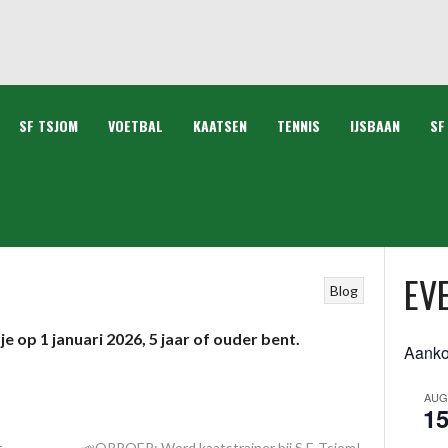
SF TSJOM
VOETBAL
KAATSEN
TENNIS
IJSBAAN
SF
nuari op voor de
EV
Blog
je op 1 januari 2026, 5 jaar of ouder bent.
Aank
AUG
1
t
📣OPROEP: Word kaatstrainer bij S.F. Tsjom!