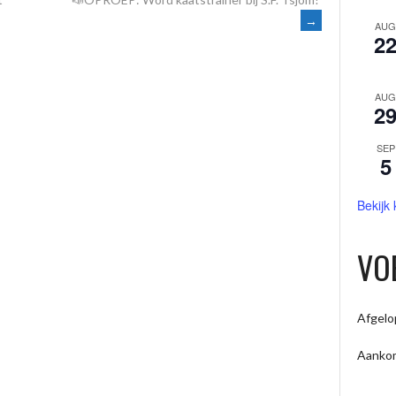
→
AUG
2
AUG
2
SEP
5
Bekijk
VO
Afgelo
Aanko