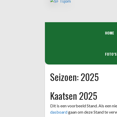
Spring
naar
inhoud
HOME
FOTO’S
Seizoen:
2025
Kaatsen 2025
Dit is een voorbeeld Stand. Als een n
dasboard
gaan om deze Stand te verw