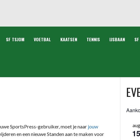
SF TSJOM
VOETBAL
KAATSEN
TENNIS
IJSBAAN
SF
EV
Aank
au
ieuwe SportsPress-gebruiker, moet je naar
jouw
1
ijderen en een nieuwe Standen aan te maken voor