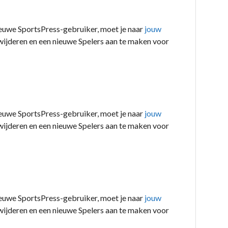
nieuwe SportsPress-gebruiker, moet je naar
jouw
wijderen en een nieuwe Spelers aan te maken voor
nieuwe SportsPress-gebruiker, moet je naar
jouw
wijderen en een nieuwe Spelers aan te maken voor
nieuwe SportsPress-gebruiker, moet je naar
jouw
wijderen en een nieuwe Spelers aan te maken voor