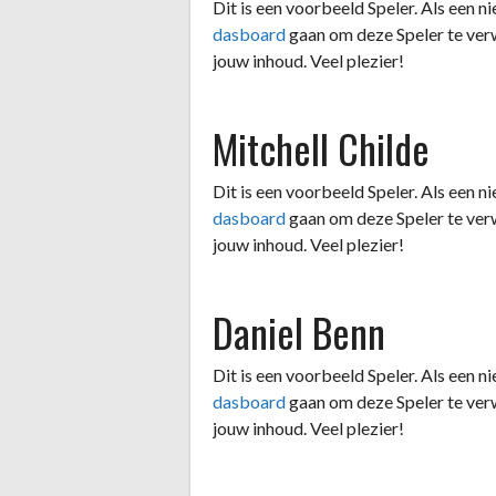
Dit is een voorbeeld Speler. Als een 
dasboard
gaan om deze Speler te ver
jouw inhoud. Veel plezier!
Mitchell Childe
Dit is een voorbeeld Speler. Als een 
dasboard
gaan om deze Speler te ver
jouw inhoud. Veel plezier!
Daniel Benn
Dit is een voorbeeld Speler. Als een 
dasboard
gaan om deze Speler te ver
jouw inhoud. Veel plezier!