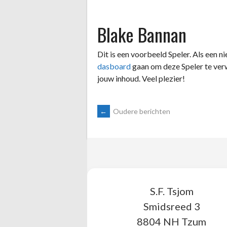
Blake Bannan
Dit is een voorbeeld Speler. Als een 
dasboard
gaan om deze Speler te ver
jouw inhoud. Veel plezier!
BERICHTENNAVIGAT
←
Oudere berichten
S.F. Tsjom
Smidsreed 3
8804 NH Tzum