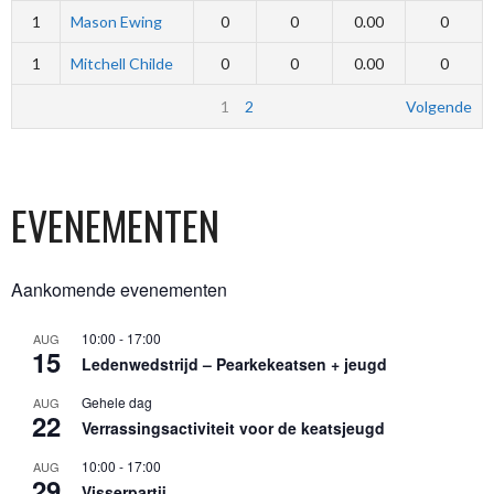
1
Mason Ewing
0
0
0.00
0
1
Mitchell Childe
0
0
0.00
0
1
2
Volgende
EVENEMENTEN
Aankomende evenementen
10:00
-
17:00
AUG
15
Ledenwedstrijd – Pearkekeatsen + jeugd
Gehele dag
AUG
22
Verrassingsactiviteit voor de keatsjeugd
10:00
-
17:00
AUG
29
Visserpartij