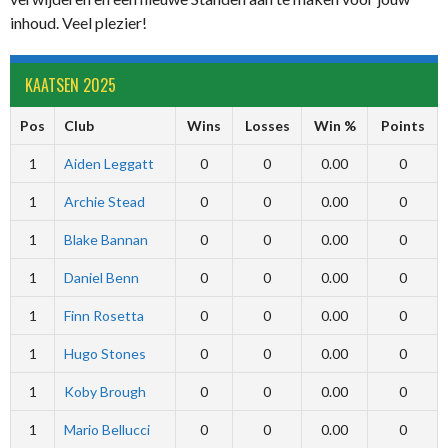
inhoud. Veel plezier!
KAATSEN 2025
Pos
Club
Wins
Losses
Win %
Points
1
Aiden Leggatt
0
0
0.00
0
1
Archie Stead
0
0
0.00
0
1
Blake Bannan
0
0
0.00
0
1
Daniel Benn
0
0
0.00
0
1
Finn Rosetta
0
0
0.00
0
1
Hugo Stones
0
0
0.00
0
1
Koby Brough
0
0
0.00
0
1
Mario Bellucci
0
0
0.00
0