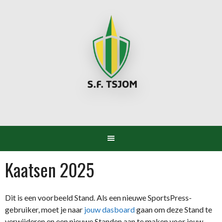
Spring
naar
inhoud
Kaatsen 2025
Dit is een voorbeeld Stand. Als een nieuwe SportsPress-
gebruiker, moet je naar
jouw dasboard
gaan om deze Stand te
verwijderen en een nieuwe Standen aan te maken voor jouw