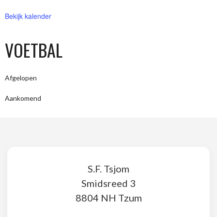
Bekijk kalender
VOETBAL
Afgelopen
Aankomend
S.F. Tsjom
Smidsreed 3
8804 NH Tzum