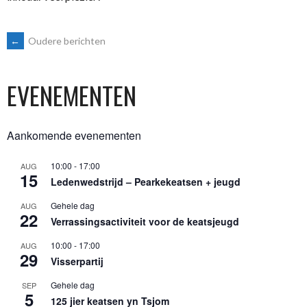
BERICHTENNAVIGATIE
←
Oudere berichten
EVENEMENTEN
Aankomende evenementen
10:00
-
17:00
AUG
15
Ledenwedstrijd – Pearkekeatsen + jeugd
Gehele dag
AUG
22
Verrassingsactiviteit voor de keatsjeugd
10:00
-
17:00
AUG
29
Visserpartij
Gehele dag
SEP
5
125 jier keatsen yn Tsjom