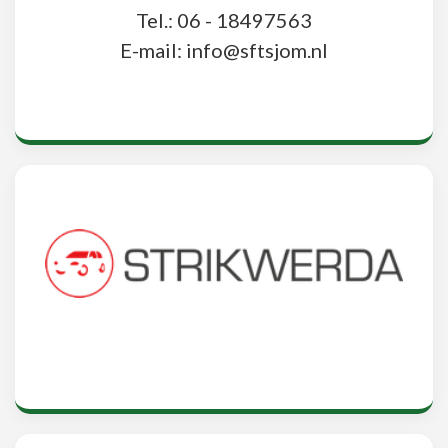
Tel.: 06 - 18497563
E-mail: info@sftsjom.nl