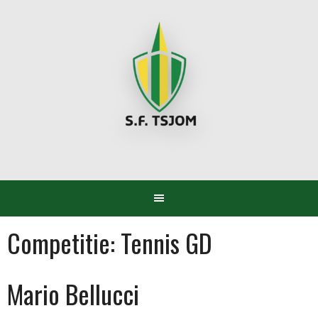
Spring
naar
inhoud
Competitie:
Tennis GD
Mario Bellucci