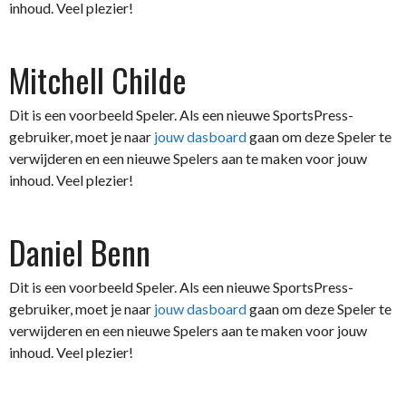
inhoud. Veel plezier!
Mitchell Childe
Dit is een voorbeeld Speler. Als een nieuwe SportsPress-
gebruiker, moet je naar
jouw dasboard
gaan om deze Speler te
verwijderen en een nieuwe Spelers aan te maken voor jouw
inhoud. Veel plezier!
Daniel Benn
Dit is een voorbeeld Speler. Als een nieuwe SportsPress-
gebruiker, moet je naar
jouw dasboard
gaan om deze Speler te
verwijderen en een nieuwe Spelers aan te maken voor jouw
inhoud. Veel plezier!